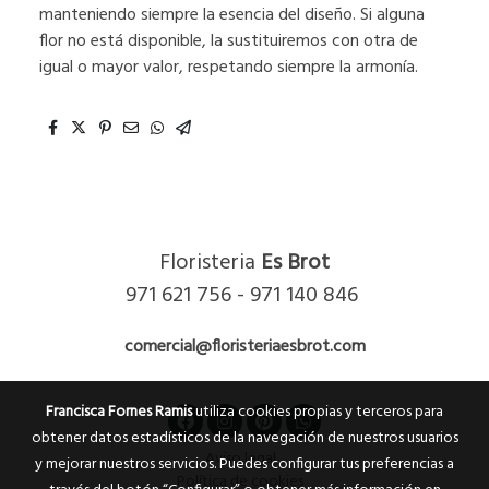
manteniendo siempre la esencia del diseño. Si alguna
flor no está disponible, la sustituiremos con otra de
igual o mayor valor, respetando siempre la armonía.
Floristeria
Es Brot
971 621 756 - 971 140 846
comercial@floristeriaesbrot.com
Francisca Fornes Ramis
utiliza cookies propias y terceros para
obtener datos estadísticos de la navegación de nuestros usuarios
Aviso legal
y mejorar nuestros servicios. Puedes configurar tus preferencias a
Política de cookies